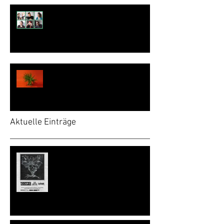
Intertonale #5 Programm
MOPCUT live + F.o.r.: m + Dance
Party
Aktuelle Einträge
UPDATE: LITURGIA OBSCURA