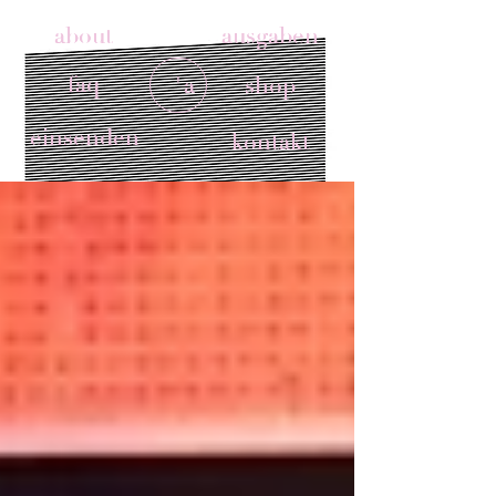
about
ausgaben
faq
'a
shop
einsenden
kontakt