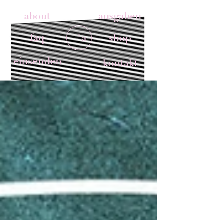
about
ausgaben
faq
'a
shop
einsenden
kontakt