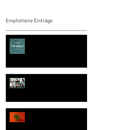
Empfohlene Einträge
Literaturtage Scheibbs – Die Wörter,
die Wörter!
Intertonale #5 Programm
MOPCUT live + F.o.r.: m + Dance
Party