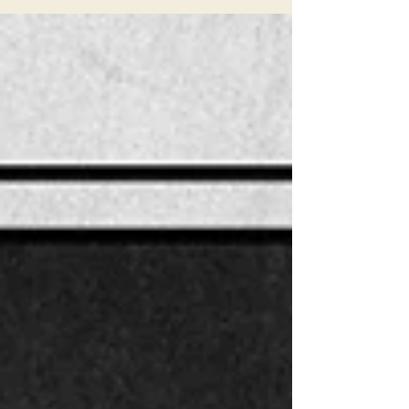
Proberaum. Nekrodeus mussten leider
krankheitsbedingt absagen, aber ihre Grazer
Kollegen THOSAR springen in die Bresche! Das
Sludge-Duo wird uns zeigen, dass es keine
Gitarren braucht, um ein Riff mit maximaler
Intensität dem Publikum entgegenzuschleudern.
Um den Abend zu eröffnen holen wir KA'RAH aus
Zagreb – Old School Death Metal vom feinsten!
Auf BUM SHELTER freuen wir uns sowieso scho