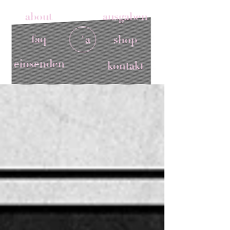
about
ausgaben
faq
'a
shop
einsenden
kontakt