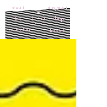
about
ausgaben
faq
'a
shop
einsenden
kontakt