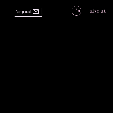
'a
about
'a-post