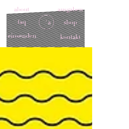
about
ausgaben
faq
'a
shop
einsenden
kontakt