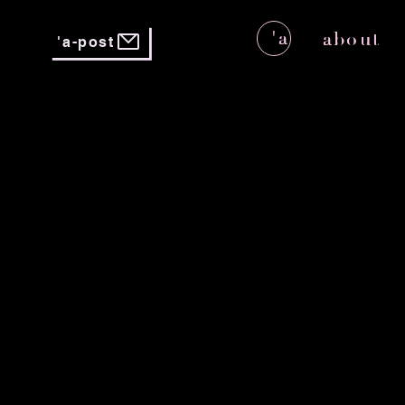
'a
about
'a-post