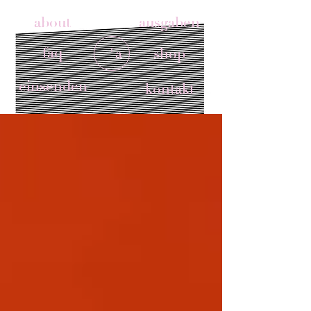
about
ausgaben
faq
'a
shop
einsenden
kontakt