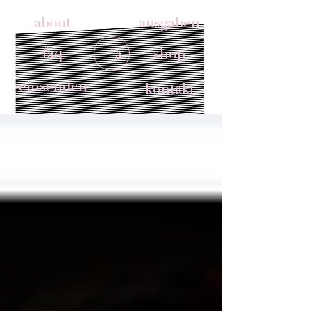
about
ausgaben
faq
'a
shop
einsenden
kontakt