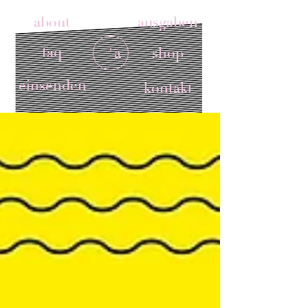
about
ausgaben
faq
'a
shop
einsenden
kontakt