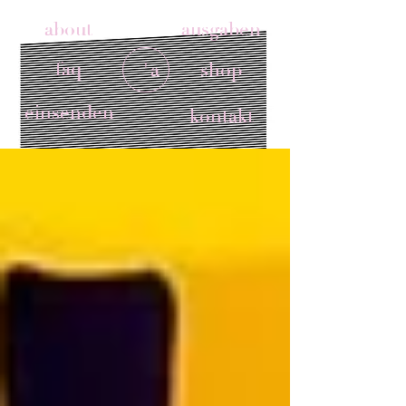
about
ausgaben
faq
'a
shop
einsenden
kontakt