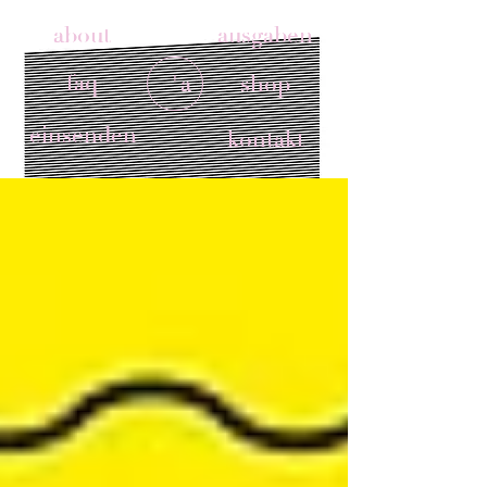
about
ausgaben
faq
'a
shop
einsenden
kontakt