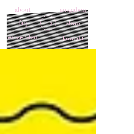
about
ausgaben
faq
'a
shop
einsenden
kontakt