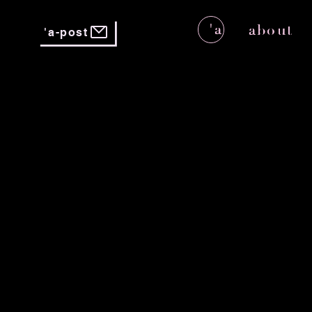
'a
about
'a-post